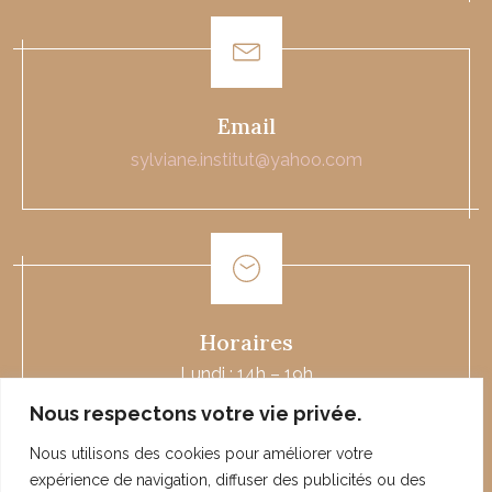
Email
sylviane.institut@yahoo.com
Horaires
Lundi : 14h – 19h
Mardi à Vendredi : 9h – 19h
Nous respectons votre vie privée.
Samedi : 9h – 12h
Nous utilisons des cookies pour améliorer votre
expérience de navigation, diffuser des publicités ou des