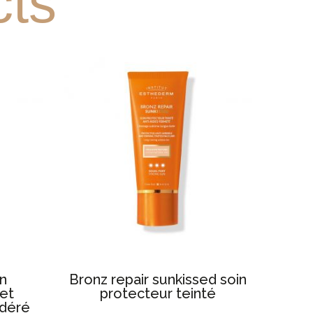
cts
in
Bronz repair sunkissed soin
 et
protecteur teinté
odéré