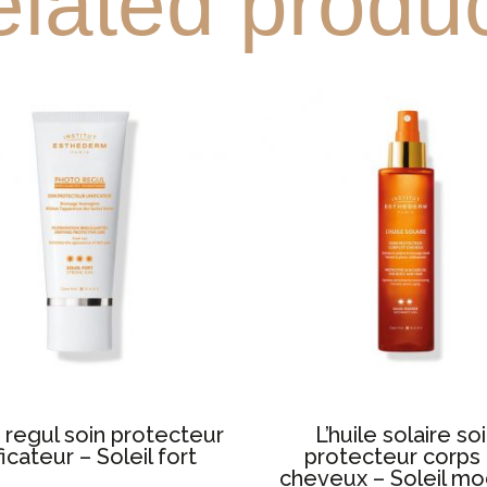
lated produ
 regul soin protecteur
L’huile solaire so
ficateur – Soleil fort
protecteur corps
cheveux – Soleil m