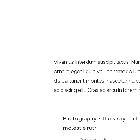
Vivamus interdum suscipit lacus. Nun
ornare eget ligula vel, commodo luct
dis parturient montes, nascetur ridic
adipiscing elit. Cras ac arcu in lorem
Photography is the story I fail
molestie rutr
Destin Sparks