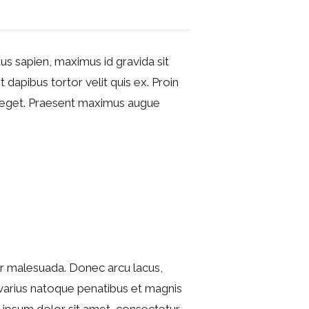
tus sapien, maximus id gravida sit
t dapibus tortor velit quis ex. Proin
 eget. Praesent maximus augue
tur malesuada. Donec arcu lacus,
i varius natoque penatibus et magnis
em ipsum dolor sit amet, consectetur