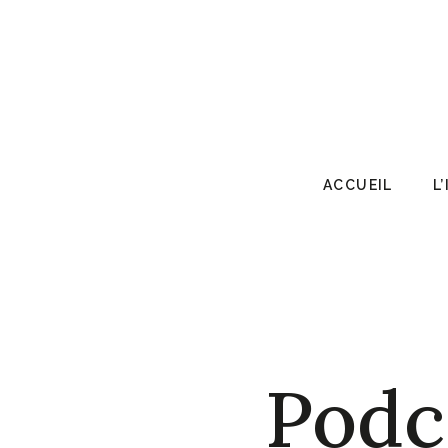
ACCUEIL
L
Podc